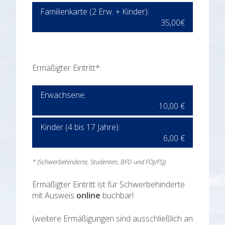
Familienkarte (2 Erw. + Kinder):
35,00€
Ermäßigter Eintritt*:
Erwachsene:
10,00 €
Kinder (4 bis 17 Jahre):
6,00 €
* (Schwerbehinderte, Studenten, BFD und FÖJ/FSJ)
Ermäßigter Eintritt ist für Schwerbehinderte
mit Ausweis
online
buchbar!
(weitere Ermäßigungen sind ausschließlich an