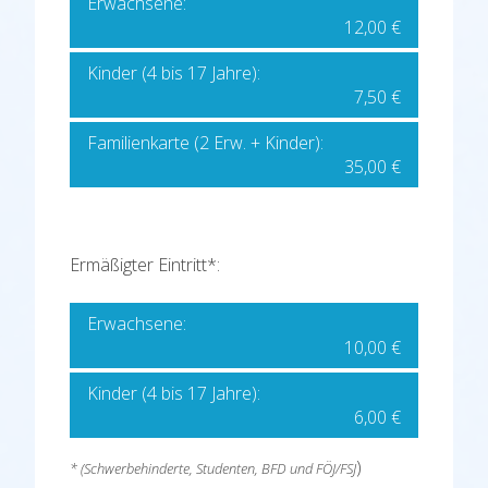
Erwachsene:
12,00 €
Kinder (4 bis 17 Jahre):
7,50 €
Familienkarte (2 Erw. + Kinder):
35,00 €
Ermäßigter Eintritt*:
Erwachsene:
10,00 €
Kinder (4 bis 17 Jahre):
6,00 €
)
* (Schwerbehinderte, Studenten, BFD und FÖJ/FSJ