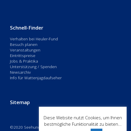
Schnell-Finder
Verhalten bei Heuler-Fund
Besuch planen
Veranstaltungen
Eintrittspreise
Jobs & Praktika
Unterstützung / Spenden
Newsarchiv
Info für Wattenjagdaufseher
Sitemap
Diese Website nutzt Cookies, um Ihnen
bestmögliche Funktionalität zu bieten...
©2020 Seehundstation Nationalpark-Haus Norddeich – Alle