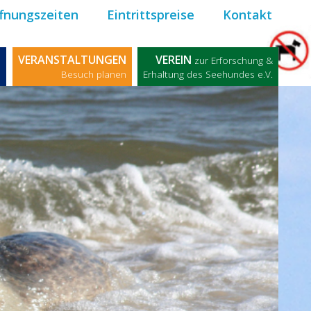
fnungszeiten
Eintrittspreise
Kontakt
M
VERANSTALTUNGEN
VEREIN
zur Erforschung &
n
Besuch planen
Erhaltung des Seehundes e.V.