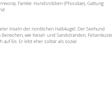
nivora), Familie: Hundsrobben (Phocidae), Gattung:
und
ieler Inseln der nördlichen Halbkugel. Der Seehund
n Bereichen, wie Kiesel- und Sandstränden, Felsenküst
uf Eis. Er lebt eher solitär als sozial.