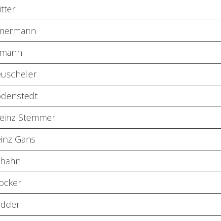
itter
mmermann
smann
euscheler
odenstedt
Heinz Stemmer
einz Gans
khahn
ocker
idder