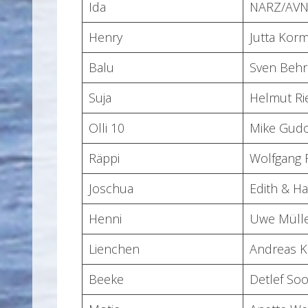
Ida
NARZ/AVN
Henry
Jutta Kor
Balu
Sven Beh
Suja
Helmut Ri
Olli 10
Mike Gudo
Räppi
Wolfgang 
Joschua
Edith & H
Henni
Uwe Mülle
Lienchen
Andreas 
Beeke
Detlef S