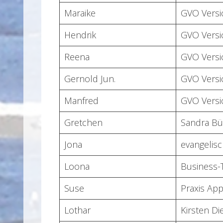
Maraike
GVO Versi
Hendrik
GVO Versi
Reena
GVO Versi
Gernold Jun.
GVO Versi
Manfred
GVO Versi
Gretchen
Sandra Bü
Jona
evangelisc
Loona
Business-
Suse
Praxis App
Lothar
Kirsten Di