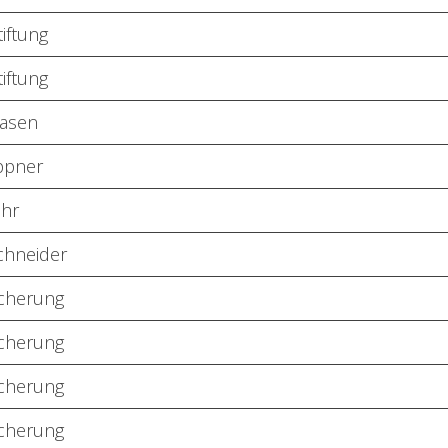
iftung
iftung
lasen
appner
uhr
chneider
cherung
cherung
cherung
cherung