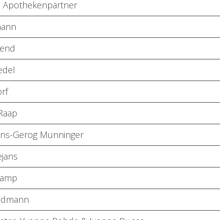
 Apothekenpartner
mann
rend
edel
rf
Raap
ans-Gerog Munninger
jans
Kamp
oodmann