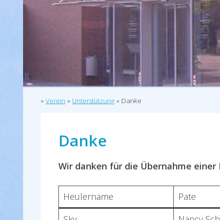
»
Verein
»
Unterstützung
»
Danke
Danke
Wir danken für die Übernahme einer 
Heulername
Pate
Sky
Nancy Sch