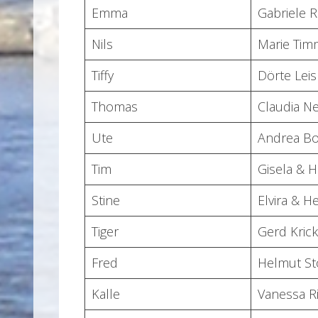
Emma
Gabriele R
Nils
Marie Ti
Tiffy
Dörte Lei
Thomas
Claudia N
Ute
Andrea B
Tim
Gisela & 
Stine
Elvira & H
Tiger
Gerd Kric
Fred
Helmut St
Kalle
Vanessa R