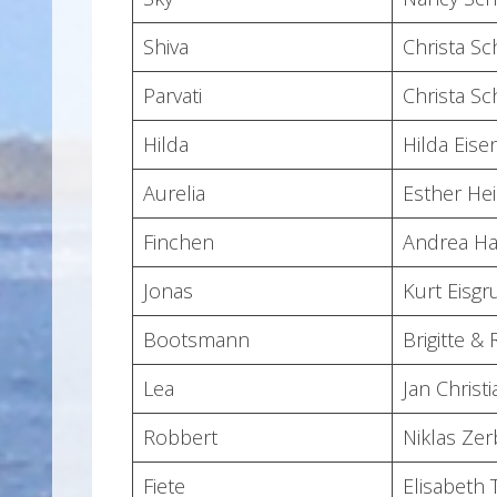
Shiva
Christa Sc
Parvati
Christa Sc
Hilda
Hilda Eise
Aurelia
Esther He
Finchen
Andrea H
Jonas
Kurt Eisgr
Bootsmann
Brigitte & 
Lea
Jan Christ
Robbert
Niklas Zer
Fiete
Elisabeth