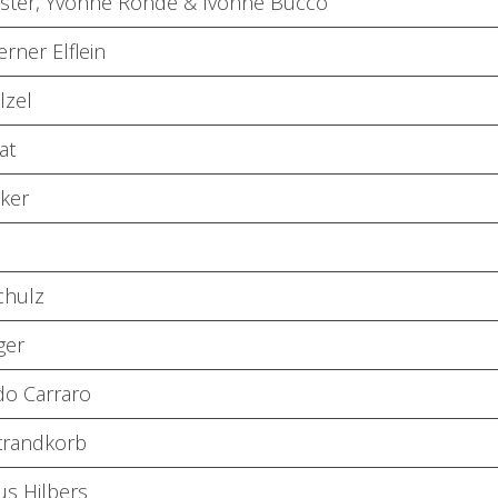
ster, Yvonne Rohde & Ivonne Bucco
erner Elflein
lzel
at
sker
chulz
ger
o Carraro
trandkorb
us Hilbers