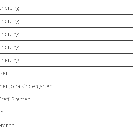
cherung
cherung
cherung
cherung
cherung
ker
her Jona Kindergarten
Treff Bremen
el
eterich