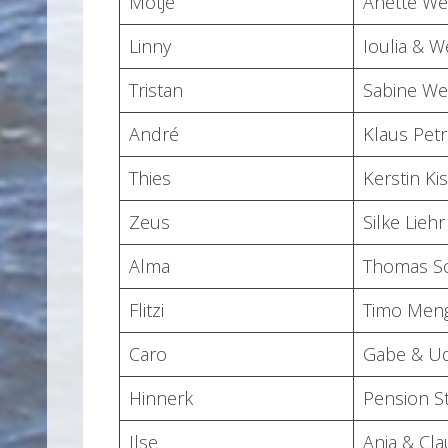
Motje
Anette We
Linny
Ioulia & W
Tristan
Sabine We
André
Klaus Petr
Thies
Kerstin Ki
Zeus
Silke Liehr
Alma
Thomas S
Flitzi
Timo Men
Caro
Gabe & Ud
Hinnerk
Pension S
Ilse
Anja & Cla