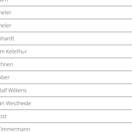
heler
heler
nhardt
im Ketelhur
ahnen
uber
Ralf Wilkens
ian Westheide
bst
 Timmermann