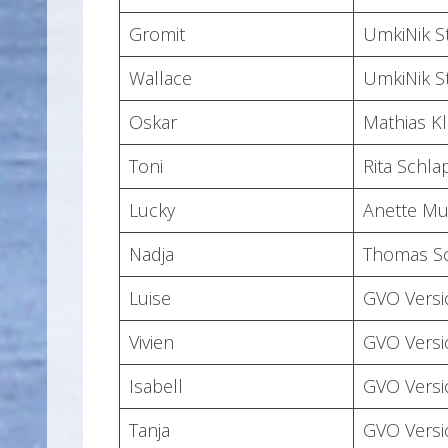
Gromit
UmkiNik St
Wallace
UmkiNik St
Oskar
Mathias K
Toni
Rita Schl
Lucky
Anette M
Nadja
Thomas S
Luise
GVO Versi
Vivien
GVO Versi
Isabell
GVO Versi
Tanja
GVO Versi