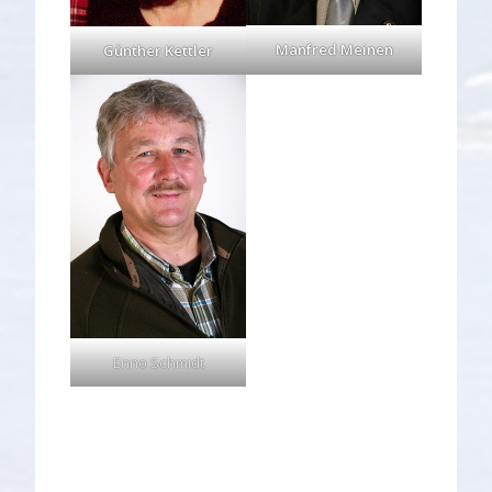
Manfred Meinen
Günther Kettler
Enno Schmidt