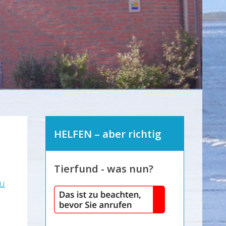
HELFEN – aber richtig
Tierfund - was nun?
au