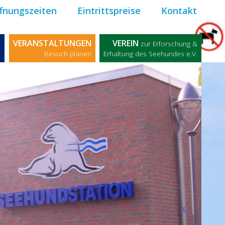
fnungszeiten
Eintrittspreise
Kontakt
M
VERANSTALTUNGEN
VEREIN
zur Erforschung &
n
Besuch planen
Erhaltung des Seehundes e.V.