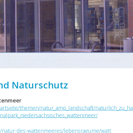
nd Naturschutz
ttenmeer
artseite/themen/natur_amp_landschaft/naturlich_zu_h
onalpark_niedersachsisches_wattenmeer/
de/natur-des-wattenmeeres/lebensraeume/watt